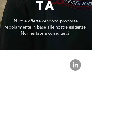
ta
Nuove offerte vengono proposte
regolarmente in base alle nostre esigenze.
Non esitate a consultarci!
Trovaci su
CONTATTACI
contact@gemdoubs.com
03 81 51 28 60