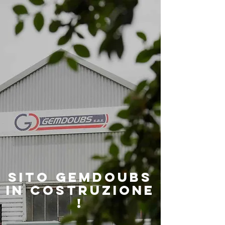
Sito Gemdoubs
in costruzione
!