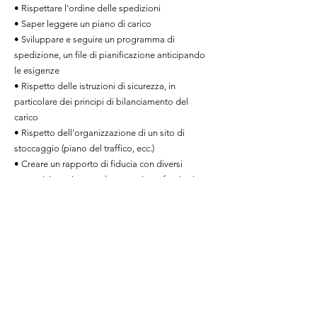
• Rispettare l'ordine delle spedizioni
• Saper leggere un piano di carico
• Sviluppare e seguire un programma di
spedizione, un file di pianificazione anticipando
le esigenze
• Rispetto delle istruzioni di sicurezza, in
particolare dei principi di bilanciamento del
carico
• Rispetto dell'organizzazione di un sito di
stoccaggio (piano del traffico, ecc.)
• Creare un rapporto di fiducia con diversi
contatti, interni ma anche esterni con fornitori o
clienti
• Avere buon senso logico, essere rigorosi,
organizzati e seguire le procedure: essere in
grado di soddisfare gli obiettivi di gestione;
essere in grado di anticipare, gestire più file
contemporaneamente, gestire tempi e priorità;
pianificare e rispettare le scadenze
• Analizzare e risolvere vari problemi, spesso con